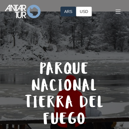
ARS
USD
Home
Invierno
PARQUE
Verano
NACIONAL
Antártida
TIERRA DEL
Turismo Corporativo
FUEGO
Ushuaia