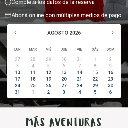
Completá los datos de la reserva
Aboná online con múltiples medios de pago
AGOSTO
2026
LUN
MAR
MIÉ
JUE
VIE
SÁB
DOM
27
28
29
30
31
1
2
3
4
5
6
7
8
9
10
11
12
13
14
15
16
17
18
19
20
21
22
23
24
25
26
27
28
29
30
31
1
2
3
4
5
6
MÁS AVENTURAS